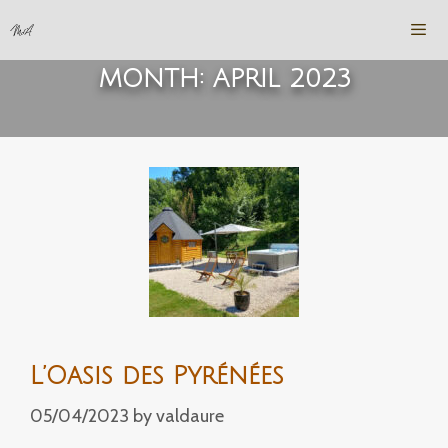
Skip
to
content
MONTH:
APRIL 2023
Men
L’Oasis des Pyrénées
05/04/2023
by
valdaure