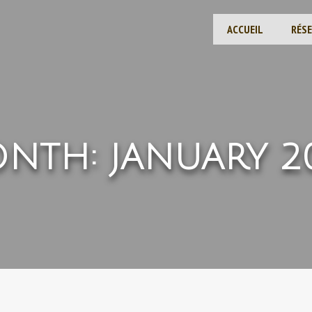
ACCUEIL
RÉS
NTH:
JANUARY 2