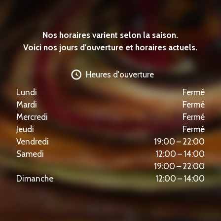
Nos horaires varient selon la saison.
Voici nos jours d'ouverture et horaires actuels.
Heures d'ouverture
Lundi
Fermé
Mardi
Fermé
Mercredi
Fermé
Jeudi
Fermé
Vendredi
19:00 – 22:00
Samedi
12:00 – 14:00
19:00 – 22:00
Dimanche
12:00 – 14:00