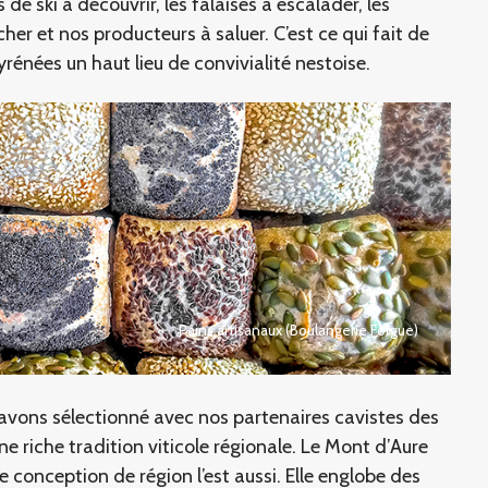
es de ski à découvrir, les falaises à escalader, les
êcher et nos producteurs à saluer. C’est ce qui fait de
rénées un haut lieu de convivialité nestoise.
Pains artisanaux (Boulangerie Forgue)
vons sélectionné avec nos partenaires cavistes des
ne riche tradition viticole régionale. Le Mont d’Aure
 conception de région l’est aussi. Elle englobe des