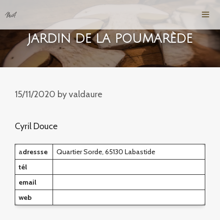
Skip
to
content
JARDIN DE LA POUMARÈDE
Men
15/11/2020
by
valdaure
Cyril Douce
a
dressse
Quartier Sorde, 65130 Labastide
tél
email
web